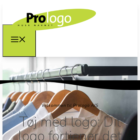
Velkommen til Prologo A/S
Tøj med logo: Dit
logo fortjener det