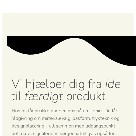
Vi hjælper dig fra
ide
til
færdigt
produkt
Hos os får du ikke bare en pris på en t-shirt. Du får
rådgivning om materialevalg, pasform, trykteknik og
designplacering – alt sammen med udgangspunkt i
det, du vil signalere. Vi sørger naturligvis også for