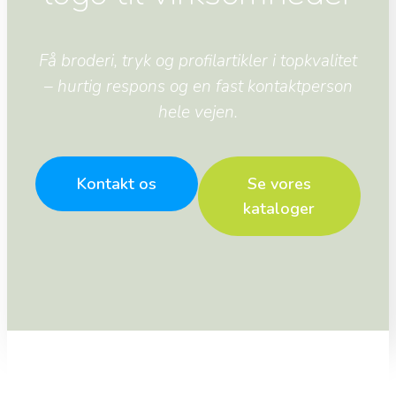
Få broderi, tryk og profilartikler i topkvalitet
– hurtig respons og en fast kontaktperson
hele vejen.
Kontakt os
Se vores
kataloger