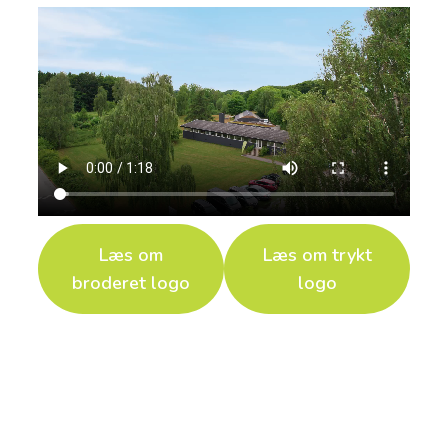
Læs om
Læs om trykt
broderet logo
logo